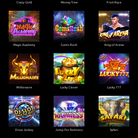
Crazy Gold
Money Tree
Fruit Ripe
Magic Academy
Gems Rush
King of Arena
Millionaire
Lucky Clover
Lucky 777
Disco Jockey
Jump For Richness
Safari