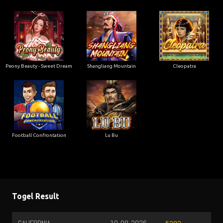
Peony Beauty - Sweet Dream
Shangliang Mountain
Cleopatra
Football Confrontation
Lu Bu
Togel Result