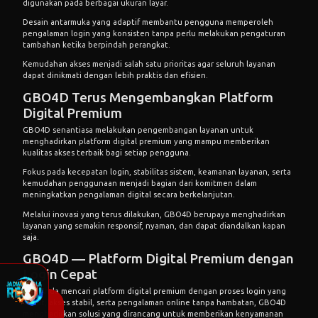
digunakan pada berbagai ukuran layar.
Desain antarmuka yang adaptif membantu pengguna memperoleh
pengalaman login yang konsisten tanpa perlu melakukan pengaturan
tambahan ketika berpindah perangkat.
Kemudahan akses menjadi salah satu prioritas agar seluruh layanan
dapat dinikmati dengan lebih praktis dan efisien.
GBO4D Terus Mengembangkan Platform
Digital Premium
GBO4D senantiasa melakukan pengembangan layanan untuk
menghadirkan platform digital premium yang mampu memberikan
kualitas akses terbaik bagi setiap pengguna.
Fokus pada kecepatan login, stabilitas sistem, keamanan layanan, serta
kemudahan penggunaan menjadi bagian dari komitmen dalam
meningkatkan pengalaman digital secara berkelanjutan.
Melalui inovasi yang terus dilakukan, GBO4D berupaya menghadirkan
layanan yang semakin responsif, nyaman, dan dapat diandalkan kapan
saja.
GBO4D — Platform Digital Premium dengan
Login Cepat
Jika Anda mencari platform digital premium dengan proses login yang
cepat, akses stabil, serta pengalaman online tanpa hambatan, GBO4D
menghadirkan solusi yang dirancang untuk memberikan kenyamanan