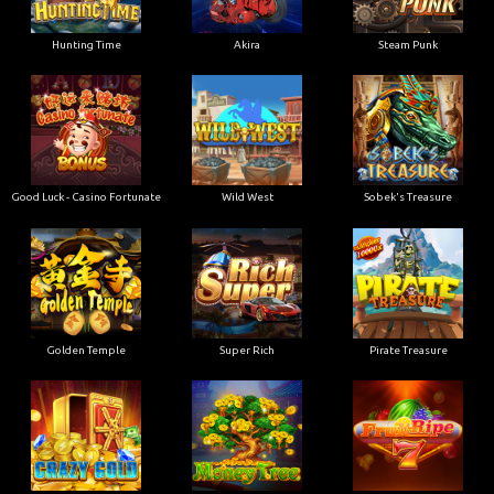
Hunting Time
Akira
Steam Punk
Good Luck - Casino Fortunate
Wild West
Sobek's Treasure
Golden Temple
Super Rich
Pirate Treasure