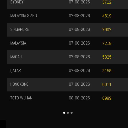
SYDNEY
07-08-2026
3712
MALAYSIA SIANG
07-08-2026
4519
SINGAPORE
07-08-2026
7907
MALAYSIA
07-08-2026
7218
MACAU
07-08-2026
5825
QATAR
07-08-2026
3158
HONGKONG
07-08-2026
6011
TOTO WUHAN
08-08-2026
6989