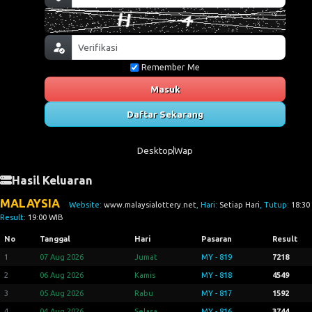
Remember Me
Masuk
Daftar Sekarang
Desktop
Wap
Hasil Keluaran
MALAYSIA
Website:
www.malaysialottery.net
, Hari:
Setiap Hari
, Tutup:
18:30
Result:
19:00 WIB
No
Tanggal
Hari
Pasaran
Result
1
07 Aug 2026
Jumat
MY - 819
7218
2
06 Aug 2026
Kamis
MY - 818
4549
3
05 Aug 2026
Rabu
MY - 817
1592
4
04 Aug 2026
Selasa
MY - 816
3744