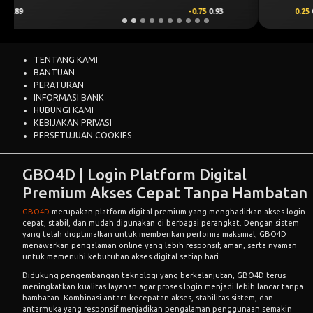
0.25
0.95
-0.25
0.95
TENTANG KAMI
BANTUAN
PERATURAN
INFORMASI BANK
HUBUNGI KAMI
KEBIJAKAN PRIVASI
PERSETUJUAN COOKIES
GBO4D | Login Platform Digital
Premium Akses Cepat Tanpa Hambatan
GBO4D
merupakan platform digital premium yang menghadirkan akses login
cepat, stabil, dan mudah digunakan di berbagai perangkat. Dengan sistem
yang telah dioptimalkan untuk memberikan performa maksimal, GBO4D
menawarkan pengalaman online yang lebih responsif, aman, serta nyaman
untuk memenuhi kebutuhan akses digital setiap hari.
Didukung pengembangan teknologi yang berkelanjutan, GBO4D terus
meningkatkan kualitas layanan agar proses login menjadi lebih lancar tanpa
hambatan. Kombinasi antara kecepatan akses, stabilitas sistem, dan
antarmuka yang responsif menjadikan pengalaman penggunaan semakin