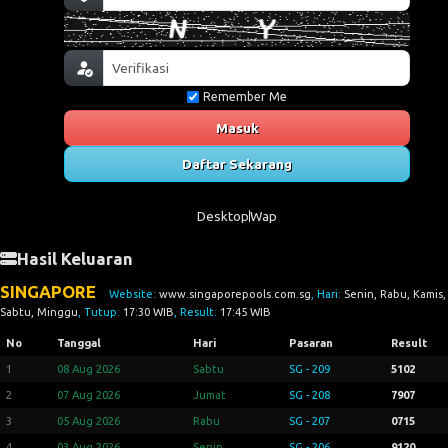
Remember Me
Masuk
Daftar Sekarang
Desktop
Wap
Hasil Keluaran
SINGAPORE
Website:
www.singaporepools.com.sg
, Hari:
Senin, Rabu, Kamis,
Sabtu, Minggu
, Tutup:
17:30 WIB
, Result:
17:45 WIB
No
Tanggal
Hari
Pasaran
Result
1
08 Aug 2026
Sabtu
SG - 209
5102
2
07 Aug 2026
Jumat
SG - 208
7907
3
05 Aug 2026
Rabu
SG - 207
0715
4
03 Aug 2026
Senin
SG - 206
9120