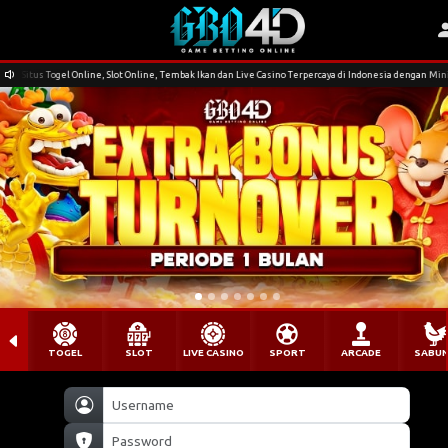
itus Togel Online, Slot Online, Tembak Ikan dan Live Casino Terpercaya di Indonesia dengan Minimal De
TOGEL
SLOT
LIVE CASINO
SPORT
ARCADE
SABU