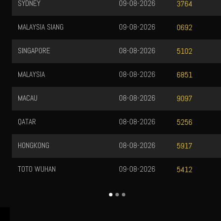
SYDNEY
09-08-2026
3764
MALAYSIA SIANG
09-08-2026
0692
SINGAPORE
08-08-2026
5102
MALAYSIA
08-08-2026
6851
MACAU
08-08-2026
9097
QATAR
08-08-2026
5256
HONGKONG
08-08-2026
5917
TOTO WUHAN
09-08-2026
5412