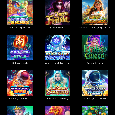
Slithering Riches
Queen Femida
Wonder of Hanging Garden
Mahjong Style
Space Quest: Neptune
Kraken Queen
Space Quest: Mars
The Great Sorcery
Space Quest: Moon