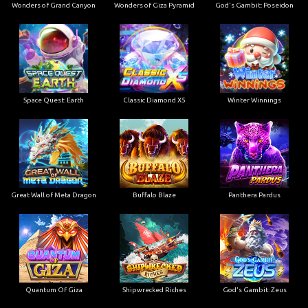
Wonders of Grand Canyon
Wonders of Giza Pyramid
God's Gambit: Poseidon
Space Quest: Earth
Classic Diamond X5
Winter Winnings
Great Wall of Meta Dragon
Buffalo Blaze
Panthera Pardus
Quantum Of Giza
Shipwrecked Riches
God's Gambit: Zeus