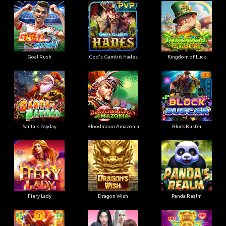
Goal Rush
God's Gambit Hades
Kingdom of Luck
Santa's Payday
Bloodmoon Amazonia
Block Buster
Fiery Lady
Dragon Wish
Panda Realm