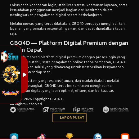
Fokus pada kecepatan login, stabilitas sistem, keamanan layanan, serta
kemudahan penggunaan menjadi bagian dari komitmen dalam
meningkatkan pengalaman digital secara berkelanjutan.
Melalui inovasi yang terus dilakukan, GBO4D berupaya menghadirkan
layanan yang semakin responsif, nyaman, dan dapat diandalkan kapan
saja.
GBO4D — Platform Digital Premium dengan
Login Cepat
Jika Anda mencari platform digital premium dengan proses login yang
cepat, akses stabil, serta pengalaman online tanpa hambatan, GBO4D
menghadirkan solusi yang dirancang untuk memberikan kenyamanan
penggunaan setiap saat.
Didukung sistem yang responsif, aman, dan mudah diakses melalui
berbagai perangkat, GBO4D terus berkomitmen menghadirkan
pengalaman digital yang lebih optimal, efisien, dan berkualitas.
© 2015 - 2026 Copyright GBO4D.
All Rights Reserved.
LAPOR PUSAT