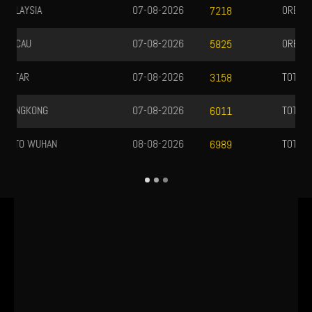
OREGON 3
07-08-2026
0198
OREGON 4
07-08-2026
1233
TOTOMACAU 0000
08-08-2026
4072
TOTOMACAU 1300
07-08-2026
6300
TOTOMACAU 1600
07-08-2026
7875