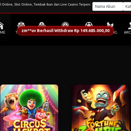
ot Online, Tembak Ikan dan Live Casino Terpercaya di Indonesia dengan Minimal Depo
zm**uv Berhasil Withdraw Rp 149.685.000,00
ME
TOGEL
SLOT
LIVE CASINO
SPORT
SABUNG
ARC