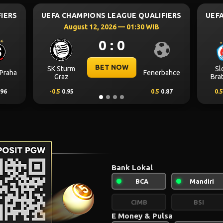
IERS
E-FOOTBALL F24 ELITE CLUB FRIENDLY
E-FO
August 8, 2026 — 01:45 WIB
0 : 0
BET NOW
e-
Saint-
e-Liverpool
e-C
Manchester
oise
United
1.00
0.0
-0.25
-0.89
0.25
0.65
Bank Lokal
BCA
Mandiri
CIMB
BSI
E Money & Pulsa