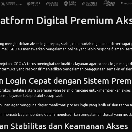
latform Digital Premium Ak
g menghadirkan akses login cepat, stabil, dan mudah digunakan di berbagai 
imal, GBO4D menawarkan pengalaman online yang lebih responsif, aman, se
jutan, GBO4D terus meningkatkan kualitas layanan agar proses login menjad
n antarmuka yang responsif menjadikan pengalaman penggunaan semakin efisien
 Login Cepat dengan Sistem Pre
tis melalui sistem premium yang telah dirancang untuk memberikan akses le
ma layanan tetap stabil setiap saat.
jutan agar pengguna dapat menikmati proses login yang lebih efisien tanpa m
an menjadi bagian penting dalam menghadirkan pengalaman digital yang mode
 Stabilitas dan Keamanan Akses