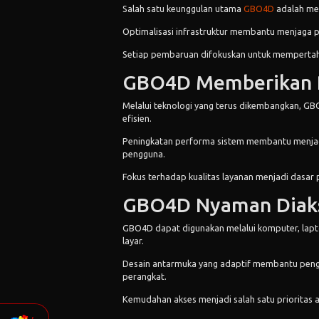
Salah satu keunggulan utama
GBO4D
adalah men
Optimalisasi infrastruktur membantu menjaga 
Setiap pembaruan difokuskan untuk mempertah
GBO4D Memberikan P
Melalui teknologi yang terus dikembangkan, GBO
efisien.
Peningkatan performa sistem membantu menja
pengguna.
Fokus terhadap kualitas layanan menjadi das
GBO4D Nyaman Diakse
GBO4D dapat digunakan melalui komputer, lapt
layar.
Desain antarmuka yang adaptif membantu peng
perangkat.
Kemudahan akses menjadi salah satu prioritas ag