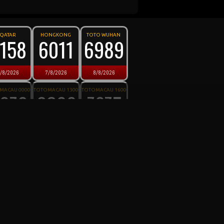
QATAR
HONGKONG
TOTO WUHAN
158
6011
6989
/8/2026
7/8/2026
8/8/2026
MACAU 0000
TOTOMACAU 1300
TOTOMACAU 1600
072
6300
7875
8/8/2026
7/8/2026
7/8/2026
2