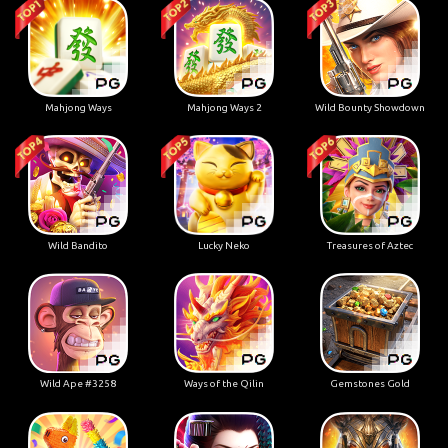
Mahjong Ways
Mahjong Ways 2
Wild Bounty Showdown
Wild Bandito
Lucky Neko
Treasures of Aztec
Wild Ape #3258
Ways of the Qilin
Gemstones Gold