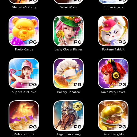
Gladiator's Glory
Safari Wilds
Cruise Royale
Fruity Candy
Lucky Clover Riches
Fortune Rabbit
Super Golf Drive
Bakery Bonanza
Rave Party Fever
Midas Fortune
Asgardian Rising
Diner Delights