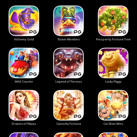
Alchemy Gold
Totem Wonders
Prosperity Fortune Tree
Wild Coaster
Legend of Perseus
Lucky Piggy
Dreams of Macau
Ganesha Fortune
Cai Shen Wins