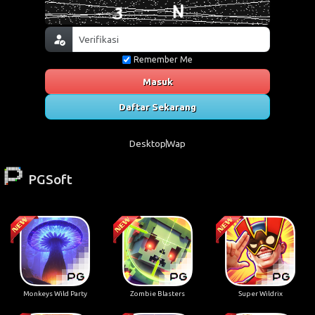
Remember Me
Masuk
Daftar Sekarang
Desktop
Wap
PGSoft
Monkeys Wild Party
Zombie Blasters
Super Wildrix