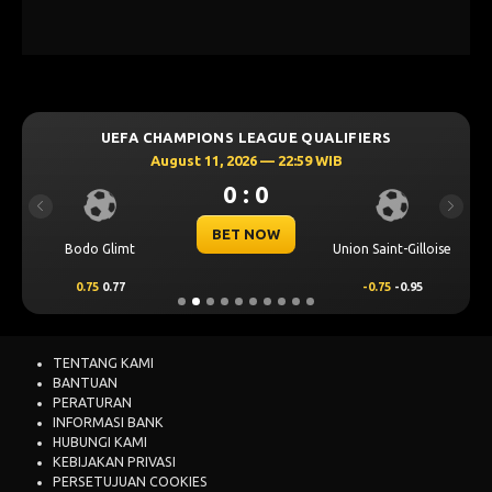
UEFA CHAMPIONS LEAGUE QUALIFIERS
August 11, 2026 — 22:59 WIB
0 : 0
Previous
Next
BET NOW
Bodo Glimt
Union Saint-Gilloise
0.75
0.77
-0.75
-0.95
TENTANG KAMI
BANTUAN
PERATURAN
INFORMASI BANK
HUBUNGI KAMI
KEBIJAKAN PRIVASI
PERSETUJUAN COOKIES