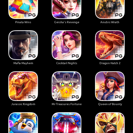
Pinata Wins
Geisha's Revenge
Anubis Wrath
Mafia Mayhem
Cocktail Nights
Dragon Hatch 2
Jurassic Kingdom
Mr Treasures Fortune
Queen of Bounty